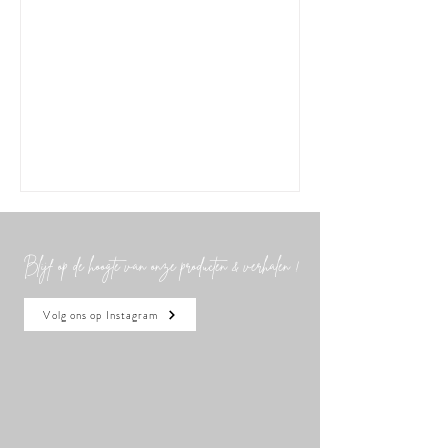
voorhand naar kadoo.artuur@duinhelm.be ​​
Vrije openingsmomenten (zonder afspraak)
Woensdag en vrijdag 9 – 11.30 uur & 13.30 –
16.30 uur ​​ Gesloten op feest- en brugdagen
Blijf op de hoogte van onze producten & verhalen !
Volg ons op Instagram