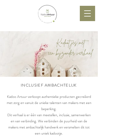
Kadoo
t
jes met
een bijzonder verhaal
INCLUSIEF AMBACHTELIJK
Kadoo Artuur verkoopt authentieke producten gecreëerd
met zorg en vanuit de unieke talenten van makers met een
beperking.
Dit verhaal is er één van meetellen, inclusie, samenwerken
en van verbinding.
We verbinden de puurheid van de
makers met ambachtelijk handwerk en versmelten dit tot
een uniek kadootje.